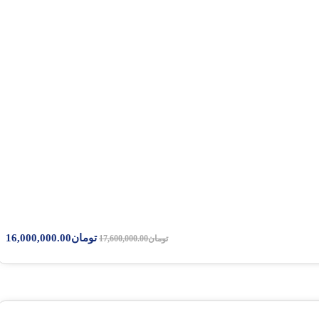
سامسون
کشور سازنده:
ژاپن
مناسب محور:
جلو
نسبت فاق:
00
قطر رینگ:
22.5
پهنا:
12 (اینچ)
تومان
16,000,000.00
1